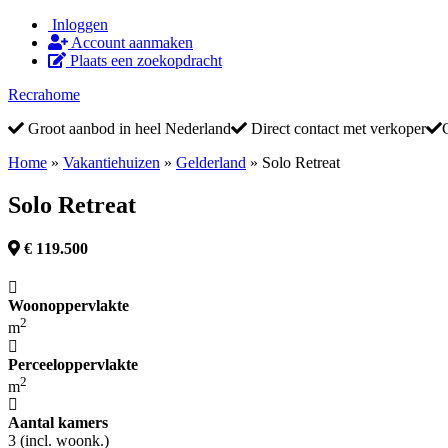
Inloggen
Account aanmaken
Plaats een zoekopdracht
Recrahome
Groot aanbod in heel Nederland
Direct contact met verkoper
Home
»
Vakantiehuizen
»
Gelderland
»
Solo Retreat
Solo Retreat
€ 119.500
Woonoppervlakte
2
m
Perceeloppervlakte
2
m
Aantal kamers
3 (incl. woonk.)