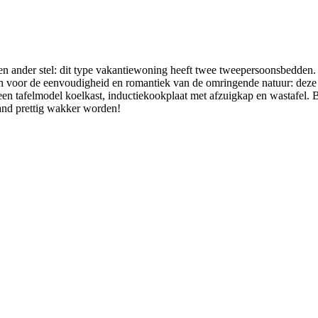
een ander stel: dit type vakantiewoning heeft twee tweepersoonsbedden
n voor de eenvoudigheid en romantiek van de omringende natuur: deze r
 een tafelmodel koelkast, inductiekookplaat met afzuigkap en wastafel. 
hand prettig wakker worden!