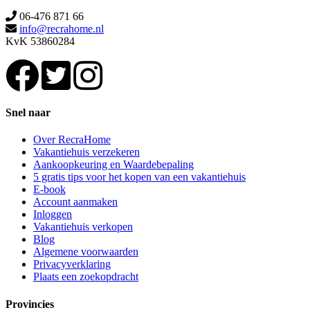
06-476 871 66
info@recrahome.nl
KvK 53860284
Snel naar
Over RecraHome
Vakantiehuis verzekeren
Aankoopkeuring en Waardebepaling
5 gratis tips voor het kopen van een vakantiehuis
E-book
Account aanmaken
Inloggen
Vakantiehuis verkopen
Blog
Algemene voorwaarden
Privacyverklaring
Plaats een zoekopdracht
Provincies