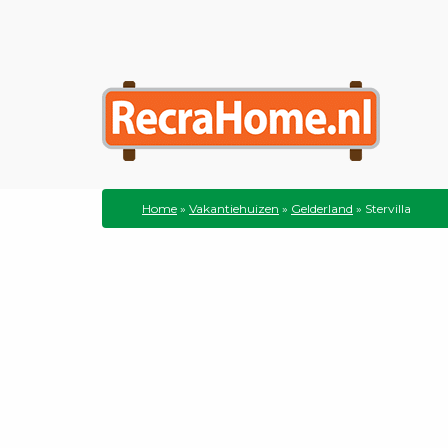
Home
»
Vakantiehuizen
»
Gelderland
»
Stervilla