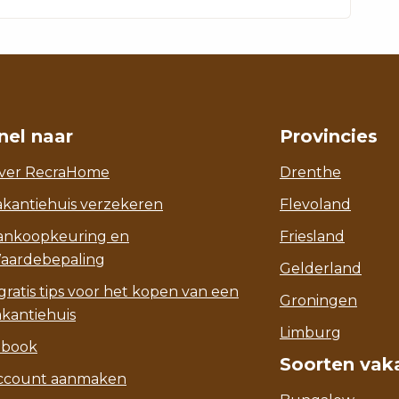
nel naar
Provincies
ver RecraHome
Drenthe
akantiehuis verzekeren
Flevoland
ankoopkeuring en
Friesland
aardebepaling
Gelderland
gratis tips voor het kopen van een
Groningen
akantiehuis
Limburg
-book
Soorten vak
ccount aanmaken