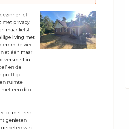
gezinnen of
 met privacy.
n maar liefst
llige living met
derom de vier
e niet één maar
r versmelt in
el’ en de
n prettige
 en ruimte
t met een dito
eer zo met een
unt genieten
t genieten van