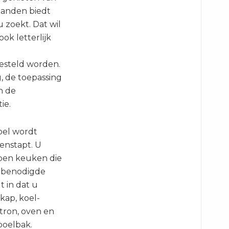
aanden biedt
 zoekt. Dat wil
ok letterlijk
esteld worden.
, de toepassing
n de
ie.
oel wordt
enstapt. U
 open keuken die
e benodigde
t in dat u
kap, koel-
tron, oven en
poelbak.