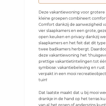
Deze vakantiewoning voor grotere 
kleine groepen combineert comfort
Comfort dankzij de aanwezigheid va
vier slaapkamers en een grote, geze
open keuken en privacy dankzij we
slaapkamers en het feit dat dit typ
twee badkamers herbergt. Daardoo
deze vakantiewoning het ‘thuisgevo
prettige vakantietintelingen tot éé
symbiose: vakantiebeleving en rust
verpakt in een mooi recreatieobjec
tuin!
Dat laatste maakt dat u bij mooi w
drankje in de hand op het terras k
van al het groen of anderszins kun