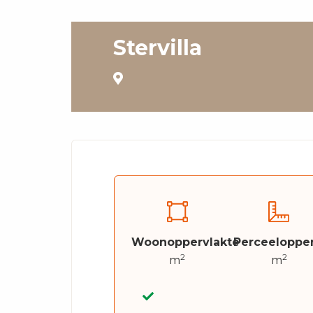
Stervilla
Woonoppervlakte
Perceelopper
2
2
m
m