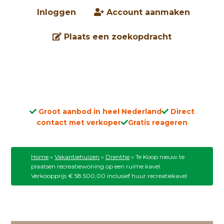
Inloggen
Account aanmaken
Plaats een zoekopdracht
Groot aanbod in heel Nederland
Direct
contact met verkoper
Gratis reageren
Home
»
Vakantiehuizen
»
Drenthe
»
Te Koop nieuw te
plaatsen recreatiewoning op een ruime kavel.
Verkoopprijs € 58.500,00 inclusief huur recreatiekavel