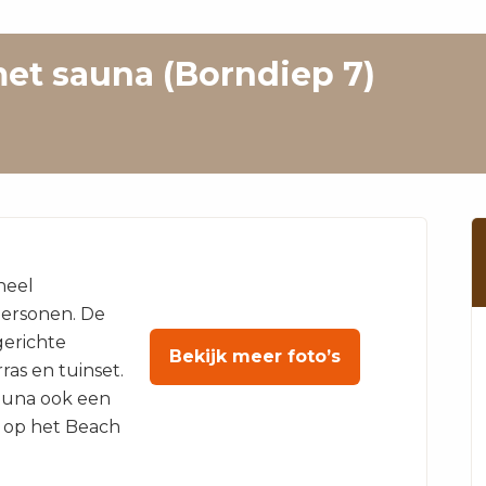
met sauna (Borndiep 7)
neel
personen. De
gerichte
Bekijk meer foto’s
ras en tuinset.
sauna ook een
la op het Beach