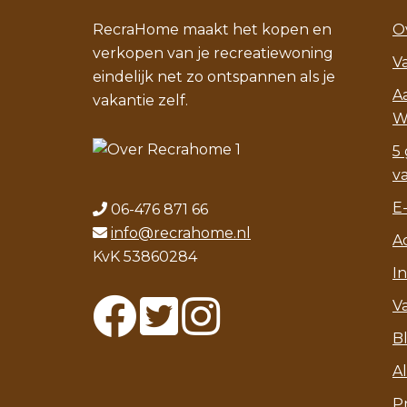
RecraHome maakt het kopen en
O
verkopen van je recreatiewoning
V
eindelijk net zo ontspannen als je
A
vakantie zelf.
W
5 
v
E
06-476 871 66
info@recrahome.nl
A
KvK 53860284
I
V
B
A
P