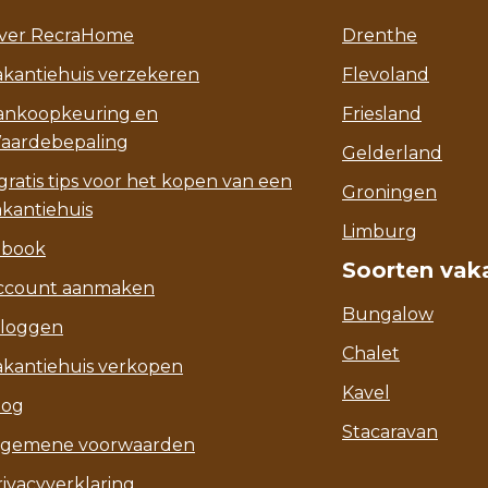
ver RecraHome
Drenthe
akantiehuis verzekeren
Flevoland
ankoopkeuring en
Friesland
aardebepaling
Gelderland
gratis tips voor het kopen van een
Groningen
akantiehuis
Limburg
-book
Soorten vak
ccount aanmaken
Bungalow
nloggen
Chalet
akantiehuis verkopen
Kavel
log
Stacaravan
lgemene voorwaarden
rivacyverklaring