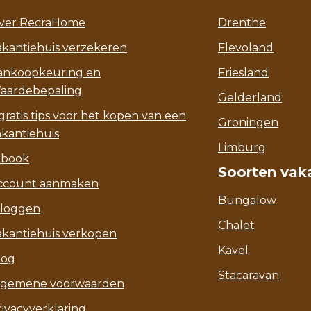
ver RecraHome
Drenthe
akantiehuis verzekeren
Flevoland
ankoopkeuring en
Friesland
aardebepaling
Gelderland
gratis tips voor het kopen van een
Groningen
akantiehuis
Limburg
-book
Soorten vak
ccount aanmaken
Bungalow
nloggen
Chalet
akantiehuis verkopen
Kavel
log
Stacaravan
lgemene voorwaarden
rivacyverklaring