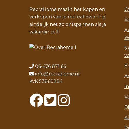
RecraHome maakt het kopen en
O
verkopen van je recreatiewoning
V
eindelijk net zo ontspannen als je
A
vakantie zelf.
W
5 
v
E
06-476 871 66
info@recrahome.nl
A
KvK 53860284
I
V
B
A
P