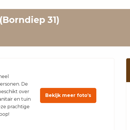
 (Borndiep 31)
neel
personen. De
beschikt over
Bekijk meer foto’s
nitair en tuin
eze prachtige
koop!