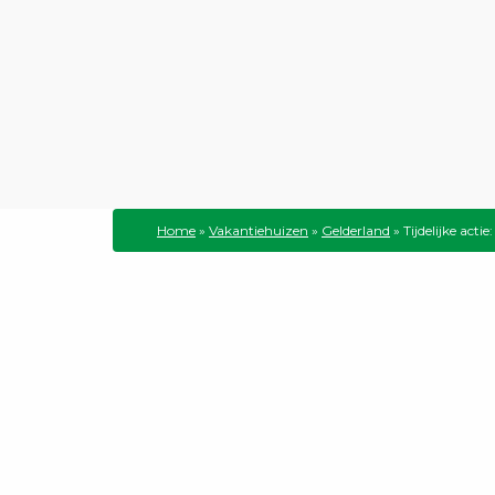
Home
»
Vakantiehuizen
»
Gelderland
»
Tijdelijke acti