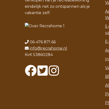
verkopen van je recreatiewoning
V
eindelijk net zo ontspannen als je
A
vakantie zelf.
W
5 
v
E
06-476 871 66
info@recrahome.nl
A
KvK 53860284
I
V
B
A
P
P