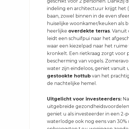
geschikt voor 2 personen. Dankzij 
indeling en architectuur krijgt het 
baan, zowel binnen in de even sfeer
huiselijke woonkamer/keuken als b
heerlijke
overdekte terras
. Vanui
leidt een schuifpui naar het afgesc
waar een kiezelpad naar het ruime 
kronkelt. Een rietkraag zorgt voor 
bescherming van vogels. Zomeravo
water zijn eindeloos, geniet vanuit
gestookte hottub
van het prachtig
de nachtelijke hemel.
Uitgelicht voor investeerders:
Na
uitgebreide gezondheidsvoordelen
geniet u als investeerder in een 2-
waterlodge ook nog eens van 30%
opbrengsten t.o.v. woningen zonder