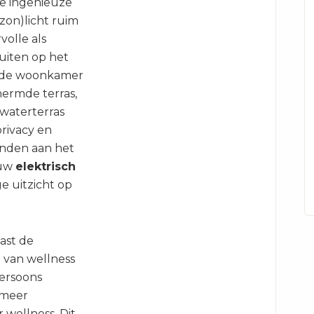
de ingenieuze
(zon)licht ruim
volle als
uiten op het
t de woonkamer
hermde terras,
waterterras
privacy en
nden aan het
 uw
elektrisch
e uitzicht op
ast de
 van wellness
persoons
 meer
 wellness. Dit