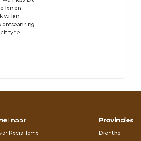
tellen en
k willen
e ontspanning.
dit type
nel naar
Provincies
ver RecraHome
Drenthe