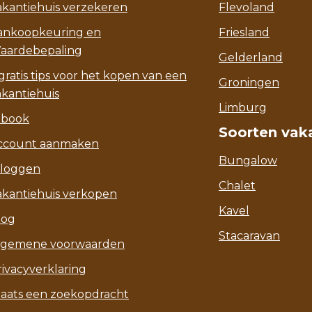
akantiehuis verzekeren
Flevoland
ankoopkeuring en
Friesland
aardebepaling
Gelderland
gratis tips voor het kopen van een
Groningen
akantiehuis
Limburg
-book
Soorten vak
ccount aanmaken
Bungalow
nloggen
Chalet
akantiehuis verkopen
Kavel
log
Stacaravan
lgemene voorwaarden
rivacyverklaring
laats een zoekopdracht