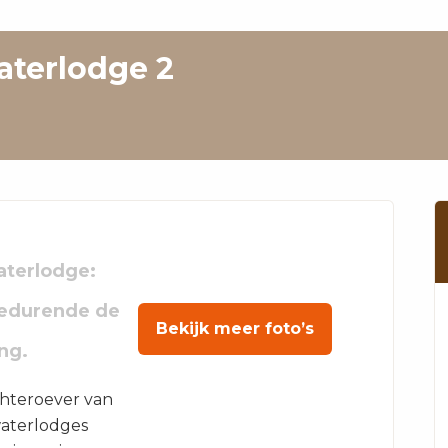
Waterlodge 2
Waterlodge:
gedurende de
Bekijk meer foto’s
ng.
chteroever van
waterlodges