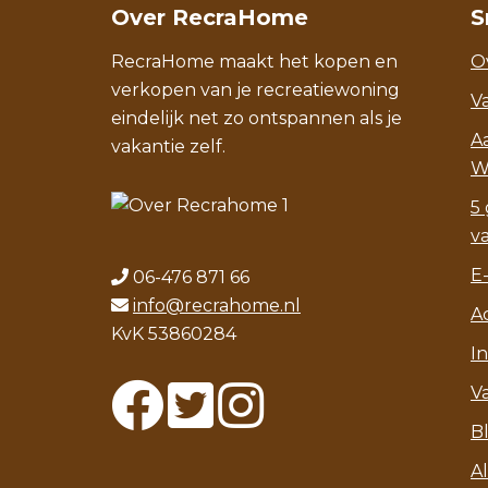
Over RecraHome
S
RecraHome maakt het kopen en
O
verkopen van je recreatiewoning
V
eindelijk net zo ontspannen als je
A
vakantie zelf.
W
5 
v
E
06-476 871 66
info@recrahome.nl
A
KvK 53860284
I
V
B
A