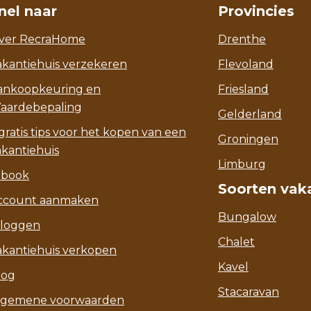
nel naar
Provincies
ver RecraHome
Drenthe
akantiehuis verzekeren
Flevoland
ankoopkeuring en
Friesland
aardebepaling
Gelderland
gratis tips voor het kopen van een
Groningen
akantiehuis
Limburg
-book
Soorten vak
ccount aanmaken
Bungalow
nloggen
Chalet
akantiehuis verkopen
Kavel
log
Stacaravan
lgemene voorwaarden