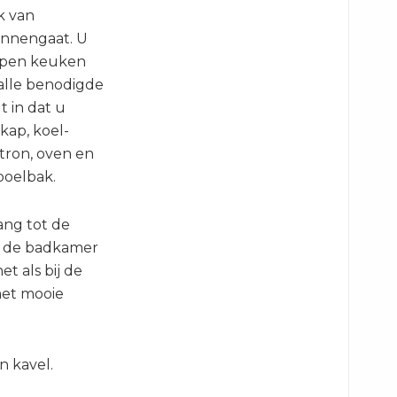
k van
innengaat. U
 open keuken
alle benodigde
t in dat u
kap, koel-
tron, oven en
poelbak.
ang tot de
n de badkamer
et als bij de
met mooie
n kavel.