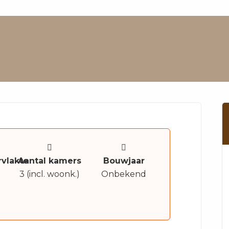
vlakte
Aantal kamers
Bouwjaar
3 (incl. woonk.)
Onbekend