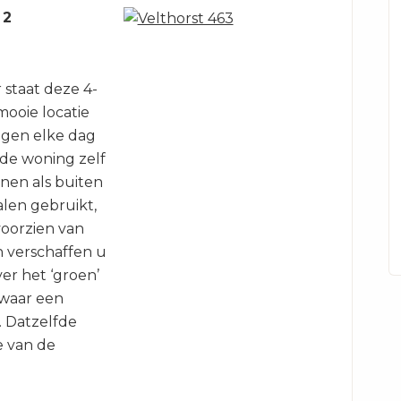
 2
 staat deze 4-
ooie locatie
 ogen elke dag
 de woning zelf
nen als buiten
alen gebruikt,
voorzien van
 verschaffen u
er het ‘groen’
 waar een
t. Datzelfde
e van de