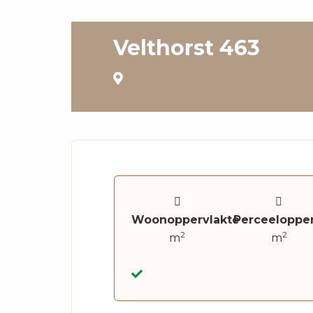
Velthorst 463
Woonoppervlakte
Perceelopper
2
2
m
m