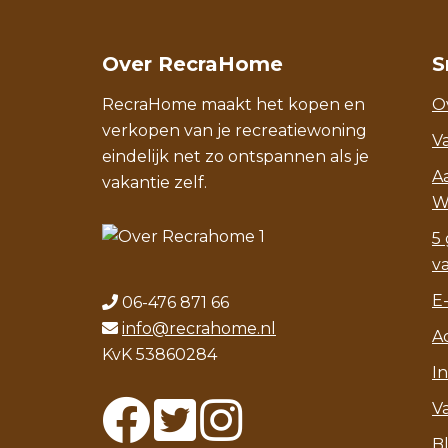
Over RecraHome
S
RecraHome maakt het kopen en
O
verkopen van je recreatiewoning
V
eindelijk net zo ontspannen als je
A
vakantie zelf.
W
5 
v
E
06-476 871 66
info@recrahome.nl
A
KvK 53860284
I
V
B