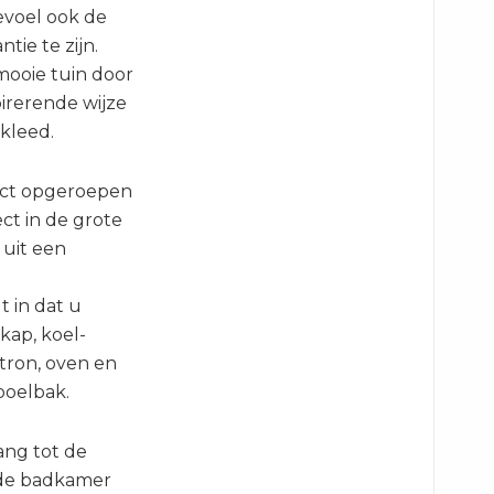
gevoel ook de
tie te zijn.
 mooie tuin door
pirerende wijze
kleed.
rect opgeroepen
ct in de grote
 uit een
t in dat u
kap, koel-
tron, oven en
poelbak.
ang tot de
 de badkamer