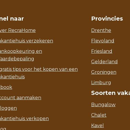
nel naar
Provincies
ver RecraHome
Drenthe
akantiehuis verzekeren
Flevoland
ankoopkeuring en
Friesland
aardebepaling
Gelderland
gratis tips voor het kopen van een
Groningen
akantiehuis
Limburg
-book
Soorten vak
ccount aanmaken
Bungalow
nloggen
Chalet
akantiehuis verkopen
Kavel
log