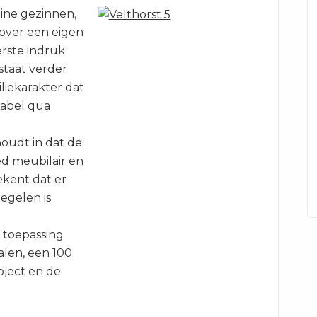
ine gezinnen,
over een eigen
erste indruk
staat verder
iliekarakter dat
tabel qua
oudt in dat de
ed meubilair en
tekent dat er
egelen is
e toepassing
alen, een 100
bject en de