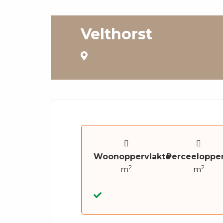
Velthorst
Woonoppervlakte
Perceelopper
2
2
m
m