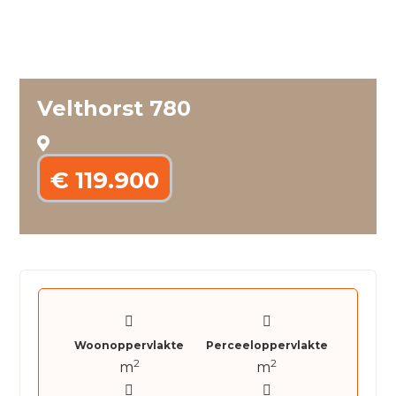
Velthorst 780
€ 119.900
Woonoppervlakte
Perceeloppervlakte
2
2
m
m