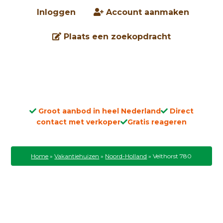
Inloggen
Account aanmaken
Plaats een zoekopdracht
Groot aanbod in heel Nederland
Direct
contact met verkoper
Gratis reageren
Home
»
Vakantiehuizen
»
Noord-Holland
»
Velthorst 780