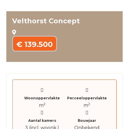
Velthorst Concept
€ 139.500
Woonoppervlakte
Perceeloppervlakte
2
2
m
m
Aantal kamers
Bouwjaar
3 (incl. woonk.)
Onbekend