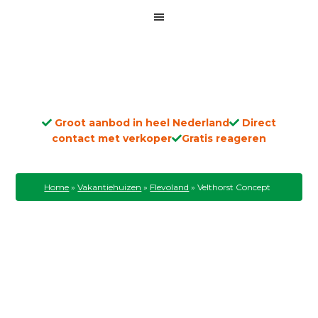
Groot aanbod in heel Nederland
Direct
contact met verkoper
Gratis reageren
Home
»
Vakantiehuizen
»
Flevoland
»
Velthorst Concept