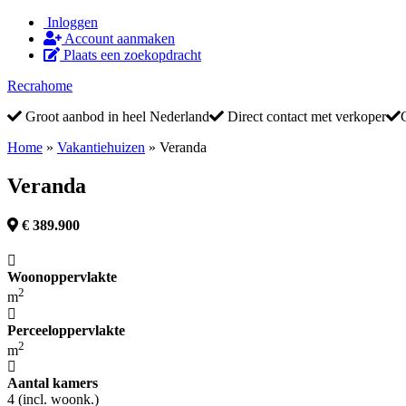
Inloggen
Account aanmaken
Plaats een zoekopdracht
Recrahome
Groot aanbod in heel Nederland
Direct contact met verkoper
Home
»
Vakantiehuizen
»
Veranda
Veranda
€ 389.900
Woonoppervlakte
2
m
Perceeloppervlakte
2
m
Aantal kamers
4 (incl. woonk.)