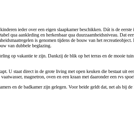
deren ieder over een eigen slaapkamer beschikken. Dát is de eerste ind
ortabel qua aankleding en herkenbaar qua duurzaamheidsniveau. Dat eer
aamheidsmaatregelen is genomen tijdens de bouw van het recreatieobject
nbouw van dubbele beglazing.
tinteling op vakantie te zijn. Dankzij de blik op het terras en de mooie 
pt. U staat direct in de grote living met open keuken die bestaat uit e
e, vaatwasser, magnetron, oven en een kraan met daaronder een rvs spoe
pkamers en de badkamer zijn gelegen. Voor beide geldt dat, net als bij 