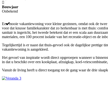
Bouwjaar
Onbekend
Een mooie vakantiewoning voor kleine gezinnen, omdat ook de twee kin
voor dat knusse familiekarakter dat zo herkenbaar is met thuis: comf
sanitair is ingericht, het tweede betekent dat er een scala aan duurz
materialen, een 100 procent isolatie van het recreatie-object en de i
Tegelijkertijd is er naast dat thuis-gevoel ook de dagelijkse prettige 
vakantiewoning is aangekleed.
Het gevoel van inspiratie wordt direct opgeroepen wanneer u binnensta
in dat u beschikt over een kookplaat, afzuigkap, koel-vriescombinati
Vanuit de living heeft u direct toegang tot de gang waar de drie slaa