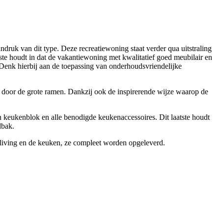
ruk van dit type. Deze recreatiewoning staat verder qua uitstraling
ste houdt in dat de vakantiewoning met kwalitatief goed meubilair en
. Denk hierbij aan de toepassing van onderhoudsvriendelijke
tuin door de grote ramen. Dankzij ook de inspirerende wijze waarop de
en keukenblok en alle benodigde keukenaccessoires. Dit laatste houdt
lbak.
de living en de keuken, ze compleet worden opgeleverd.