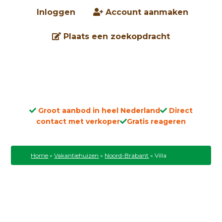
Inloggen
Account aanmaken
Plaats een zoekopdracht
Groot aanbod in heel Nederland
Direct
contact met verkoper
Gratis reageren
Home
»
Vakantiehuizen
»
Noord-Brabant
»
Villa