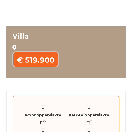
Villa
€ 519.900
Woonoppervlakte
Perceeloppervlakte
2
2
m
m