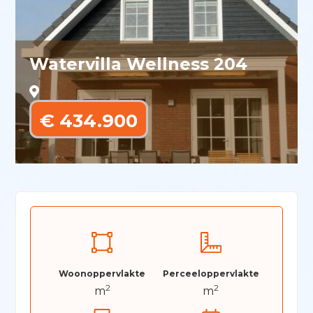
Watervilla Wellness 204
€ 434.900
Woonoppervlakte
Perceeloppervlakte
2
2
m
m