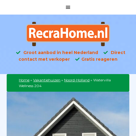
Groot aanbod in heel Nederland
Direct
contact met verkoper
Gratis reageren
Home
»
Vakantiehuizen
»
Noord-Holland
»
Watervilla
Wellness 204