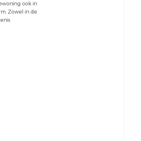
iewoning ook in
rm. Zowel in de
kenis