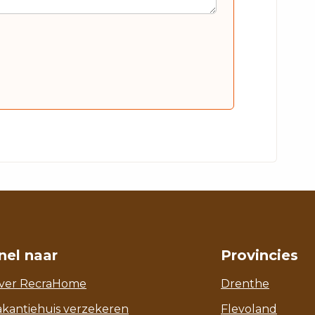
nel naar
Provincies
ver RecraHome
Drenthe
akantiehuis verzekeren
Flevoland