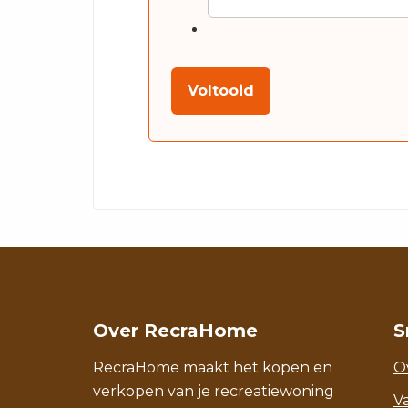
Voltooid
Over RecraHome
S
RecraHome maakt het kopen en
O
verkopen van je recreatiewoning
V