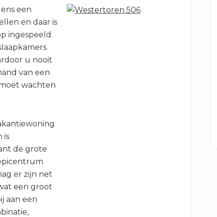
dens een
llen en daar is
op ingespeeld.
 slaapkamers
rdoor u nooit
mand van een
 moet wachten
vakantiewoning
 is
ant de grote
 epicentrum
ag er zijn net
 wat een groot
ij aan een
binatie,