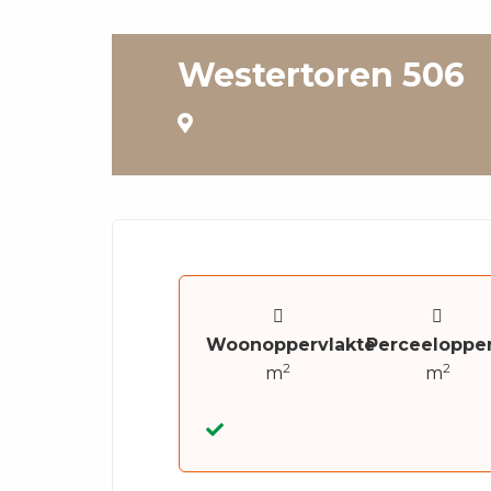
Westertoren 506
Woonoppervlakte
Perceelopper
2
2
m
m