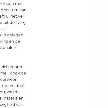
n kraan met
t genieten van
ft u niet ver
nuit de living
vijf
ijn gelegen.
living en de
terialen
zich echter
amelijk ook de
mooi weer
verder voldoet
nu, van de
e materialen
ezigheid van