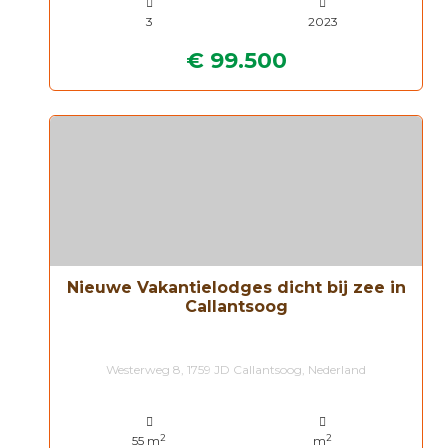
3
2023
€ 99.500
Nieuwe Vakantielodges dicht bij zee in
Callantsoog
Westerweg 8, 1759 JD Callantsoog, Nederland
2
2
55 m
m