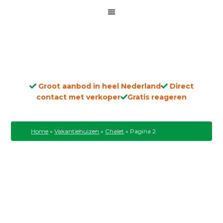
Groot aanbod in heel Nederland
Direct
contact met verkoper
Gratis reageren
Home
»
Vakantiehuizen
»
Chalet
»
Pagina 2