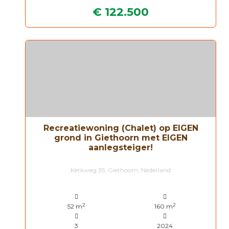
€ 122.500
Recreatiewoning (Chalet) op EIGEN
grond in Giethoorn met EIGEN
aanlegsteiger!
Kerkweg 35, Giethoorn, Nederland
2
2
52 m
160 m
3
2024