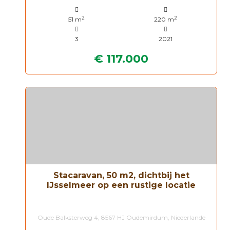
2
2
51 m
220 m
3
2021
€ 117.000
Stacaravan, 50 m2, dichtbij het
IJsselmeer op een rustige locatie
Oude Balksterweg 4, 8567 HJ Oudemirdum, Niederlande