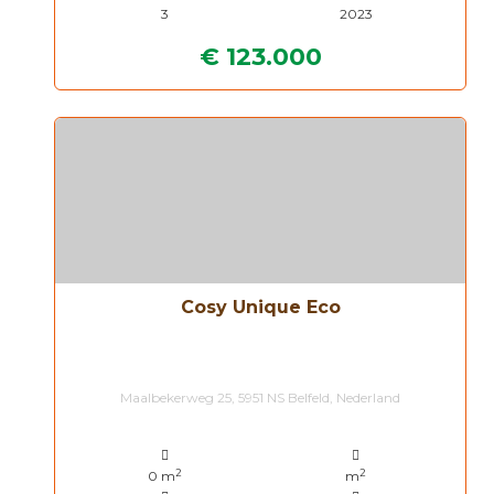
3
2023
€ 123.000
Cosy Unique Eco
Maalbekerweg 25, 5951 NS Belfeld, Nederland
2
2
0 m
m