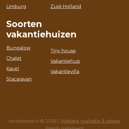
Limburg
Zuid-Holland
Soorten
vakantiehuizen
Bungalow
Tiny house
Chalet
Vakantiehuis
Kavel
Vakantievilla
Stacaravan
recrahome.nl © 2026 |
Website realisatie & advies
:
WebFundament