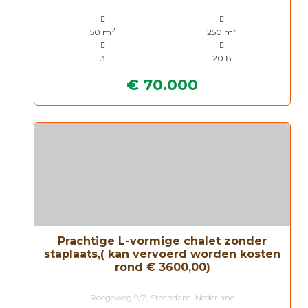
2
2
50 m
250 m
3
2018
€ 70.000
Prachtige L-vormige chalet zonder
staplaats,( kan vervoerd worden kosten
rond € 3600,00)
Roegeweg 9/2, Steendam, Nederland