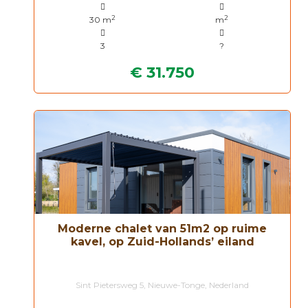
2
2
30 m
m
3
?
€ 31.750
Moderne chalet van 51m2 op ruime
kavel, op Zuid-Hollands’ eiland
Sint Pietersweg 5, Nieuwe-Tonge, Nederland