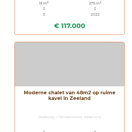
2
2
51 m
275 m
3
2022
€ 117.000
Moderne chalet van 48m2 op ruime
kavel in Zeeland
Stelleweg 1, Heinkenszand, Nederland