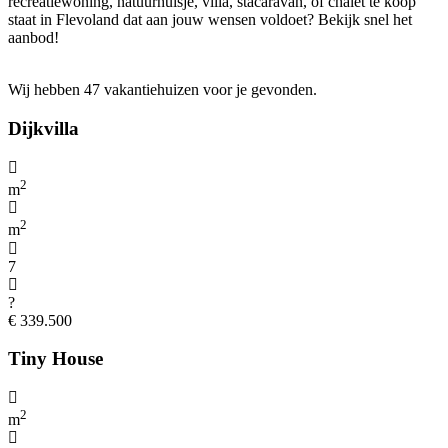
recreatiewoning, natuurhuisje, villa, stacaravan, of chalet te koop
staat in Flevoland dat aan jouw wensen voldoet? Bekijk snel het
aanbod!
Wij hebben 47 vakantiehuizen voor je gevonden.
Dijkvilla
2
m
2
m
7
?
€ 339.500
Tiny House
2
m