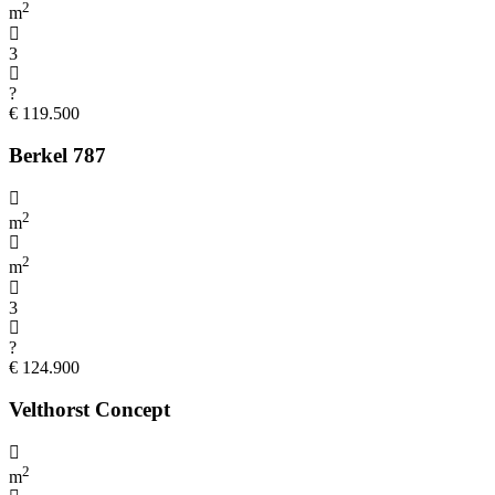
2
m
3
?
€ 119.500
Berkel 787
2
m
2
m
3
?
€ 124.900
Velthorst Concept
2
m