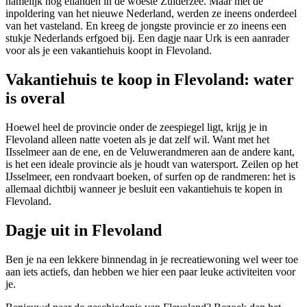
namelijk nog eilanden in de woeste Zuiderzee. Maar met de
inpoldering van het nieuwe Nederland, werden ze ineens onderdeel
van het vasteland. En kreeg de jongste provincie er zo ineens een
stukje Nederlands erfgoed bij. Een dagje naar Urk is een aanrader
voor als je een vakantiehuis koopt in Flevoland.
Vakantiehuis te koop in Flevoland: water
is overal
Hoewel heel de provincie onder de zeespiegel ligt, krijg je in
Flevoland alleen natte voeten als je dat zelf wil. Want met het
IIsselmeer aan de ene, en de Veluwerandmeren aan de andere kant,
is het een ideale provincie als je houdt van watersport. Zeilen op het
IJsselmeer, een rondvaart boeken, of surfen op de randmeren: het is
allemaal dichtbij wanneer je besluit een vakantiehuis te kopen in
Flevoland.
Dagje uit in Flevoland
Ben je na een lekkere binnendag in je recreatiewoning wel weer toe
aan iets actiefs, dan hebben we hier een paar leuke activiteiten voor
je.