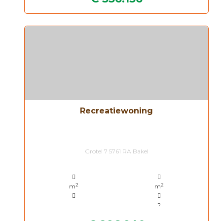
Recreatiewoning
Grotel 7 5761 RA Bakel
2
2
m
m
?