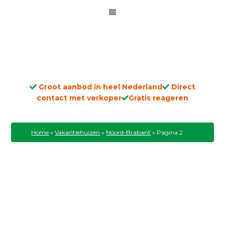
Groot aanbod in heel Nederland
Direct
contact met verkoper
Gratis reageren
Home
»
Vakantiehuizen
»
Noord-Brabant
»
Pagina 2