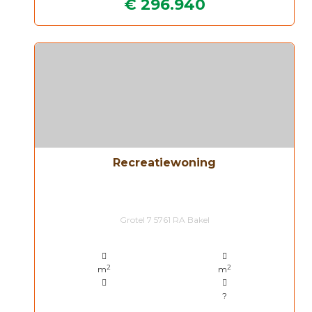
€ 296.940
Recreatiewoning
Grotel 7 5761 RA Bakel
2
2
m
m
?