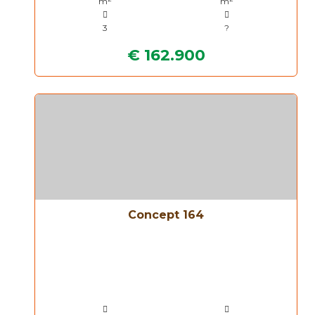
m
m
3
?
€ 162.900
Concept 164