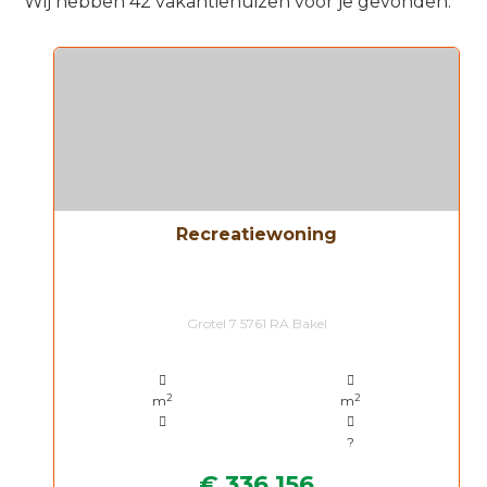
Wij hebben 42 vakantiehuizen voor je gevonden.
Recreatiewoning
Grotel 7 5761 RA Bakel
2
2
m
m
?
€ 336.156