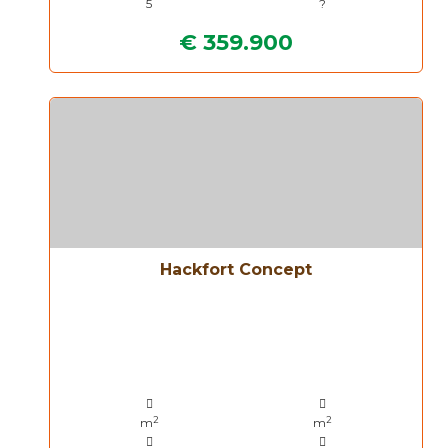
5
?
€ 359.900
Hackfort Concept
2
2
m
m