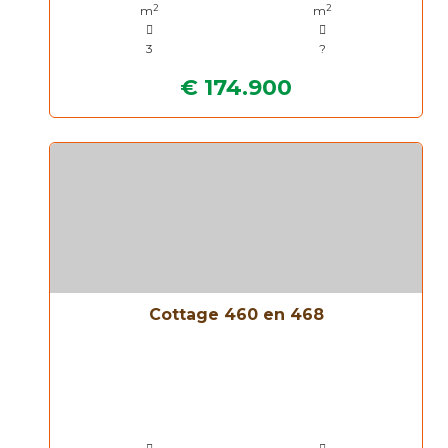
2
2
m
m
3
?
€ 174.900
Cottage 460 en 468