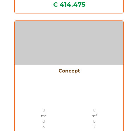
€ 414.475
Concept
2
2
m
m
3
?