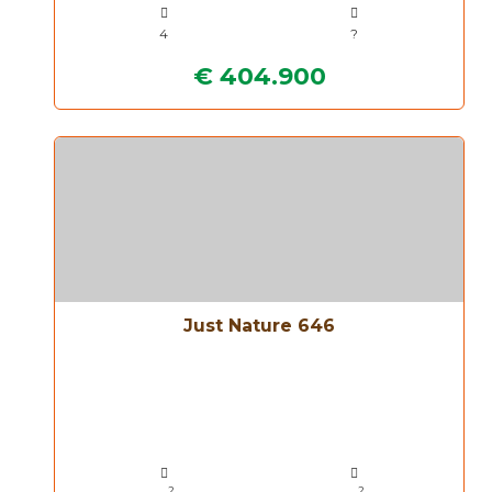
4
?
€ 404.900
Just Nature 646
2
2