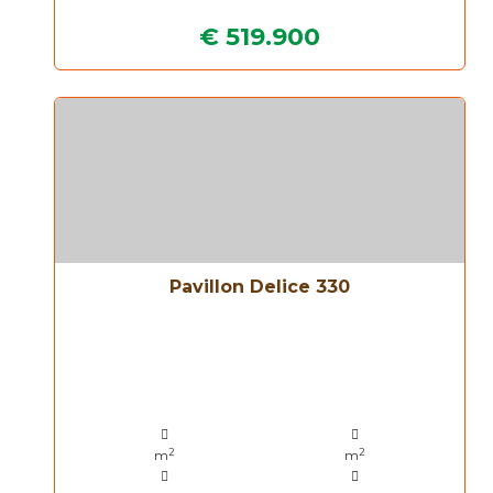
€ 519.900
Pavillon Delice 330
2
2
m
m