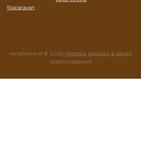
Stacaravan
recrahome.nl © 2026 |
Website realisatie & advies
:
WebFundament