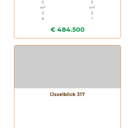
2
2
m
m
6
?
€ 484.500
IJsselblick 317