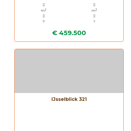
2
2
m
m
7
?
€ 459.500
IJsselblick 321