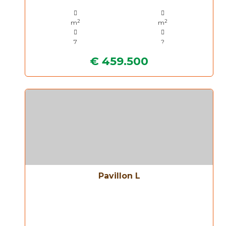
2
2
m
m
7
?
€ 459.500
Pavillon L