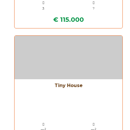
3
?
€ 115.000
Tiny House
2
2
m
m