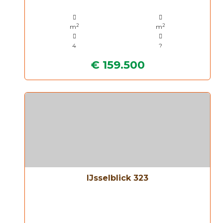
2
2
m
m
4
?
€ 159.500
IJsselblick 323