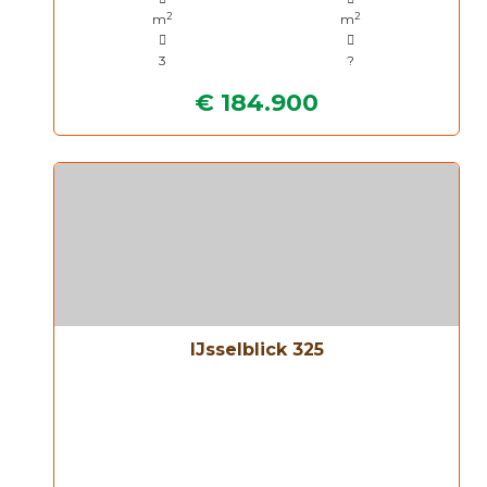
2
2
m
m
3
?
€ 184.900
IJsselblick 325