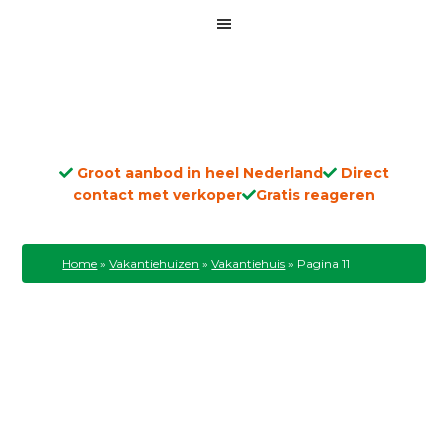
Groot aanbod in heel Nederland
Direct
contact met verkoper
Gratis reageren
Home
»
Vakantiehuizen
»
Vakantiehuis
»
Pagina 11