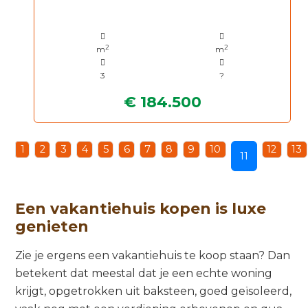
2
2
m
m
3
?
€ 184.500
1
2
3
4
5
6
7
8
9
10
12
13
11
Een vakantiehuis kopen is luxe
genieten
Zie je ergens een vakantiehuis te koop staan? Dan
betekent dat meestal dat je een echte woning
krijgt, opgetrokken uit baksteen, goed geïsoleerd,