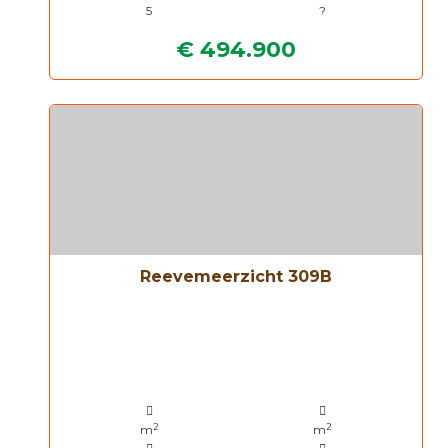
5
?
€ 494.900
Reevemeerzicht 309B
2
2
m
m