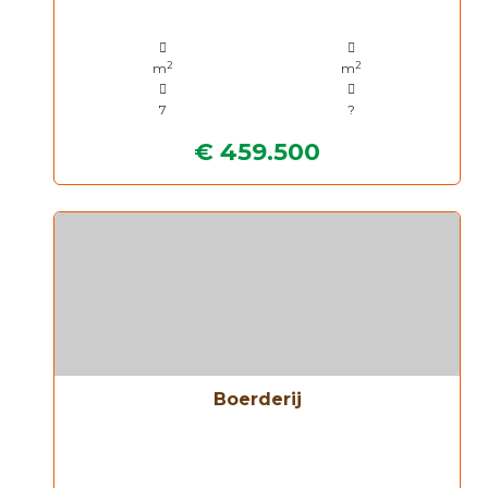
2
2
m
m
7
?
€ 459.500
Boerderij