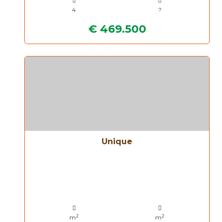
4
?
€ 469.500
Unique
2
2
m
m