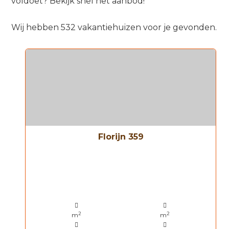
voldoet? Bekijk snel het aanbod!
Wij hebben 532 vakantiehuizen voor je gevonden.
Florijn 359
2
2
m
m