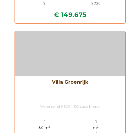
2
2026
€ 149.675
Villa Groenrijk
Wellenseind 9 5094 EG Lage Mierde
2
2
80 m
m