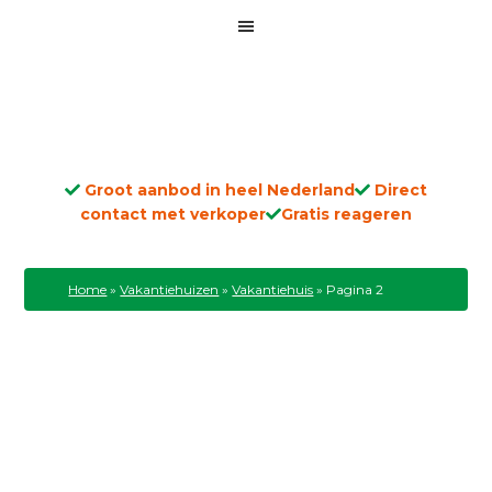
Groot aanbod in heel Nederland
Direct
contact met verkoper
Gratis reageren
Home
»
Vakantiehuizen
»
Vakantiehuis
»
Pagina 2