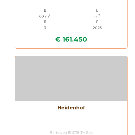
2
2
60 m
m
3
2025
€ 161.450
Heidenhof
Barteweg 15 6718 TH Ede