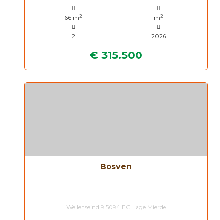
2
2
66 m
m
2
2026
€ 315.500
Bosven
Wellenseind 9 5094 EG Lage Mierde