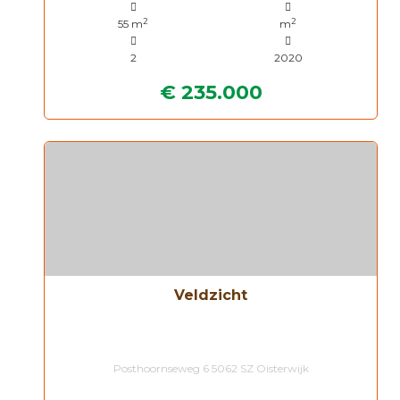
2
2
55 m
m
2
2020
€ 235.000
Veldzicht
Posthoornseweg 6 5062 SZ Oisterwijk