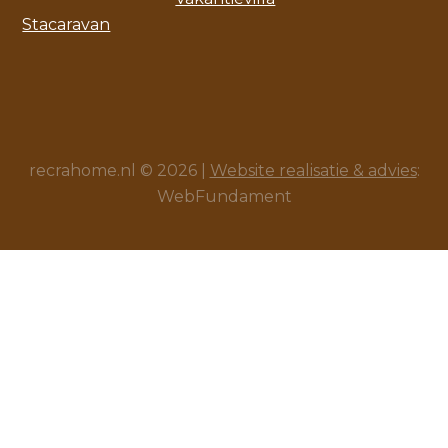
Stacaravan
recrahome.nl © 2026 |
Website realisatie & advies
:
WebFundament