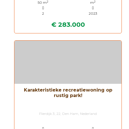
2
2
50 m
m
2
2023
€ 283.000
Karakteristieke recreatiewoning op
rustig park!
Flierdijk 3, 22, Den Ham, Nederland