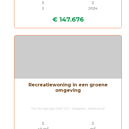
2
2024
€ 147.676
Recreatiewoning in een groene
omgeving
De Hongerige Wolf 100, Stegeren, Nederland
2
2
40 m
m