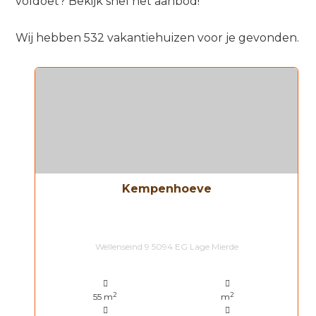
voldoet? Bekijk snel het aanbod!
Wij hebben 532 vakantiehuizen voor je gevonden.
Kempenhoeve
Wellenseind 9 5094 EG Lage Mierde
2
2
55 m
m