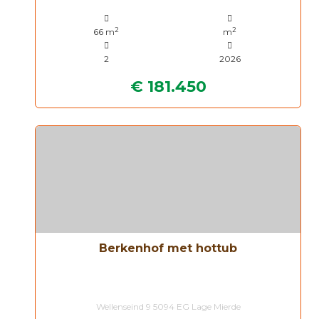
2
2
66 m
m
2
2026
€ 181.450
Berkenhof met hottub
Wellenseind 9 5094 EG Lage Mierde