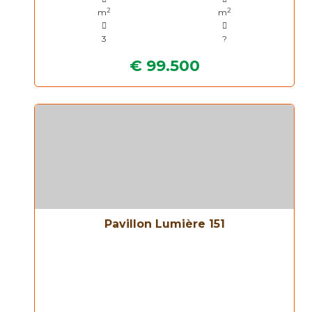
2
2
m
m
3
?
€ 99.500
Pavillon Lumière 151