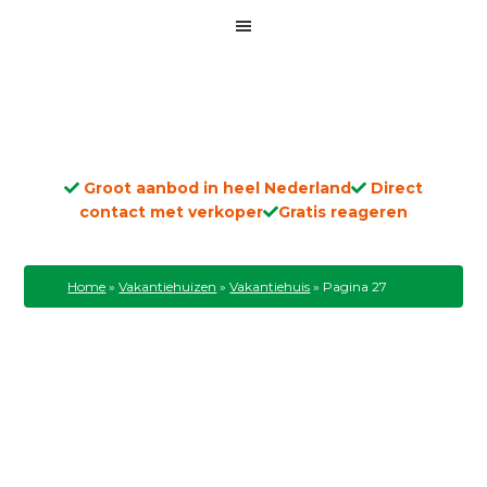
Groot aanbod in heel Nederland
Direct
contact met verkoper
Gratis reageren
Home
»
Vakantiehuizen
»
Vakantiehuis
»
Pagina 27