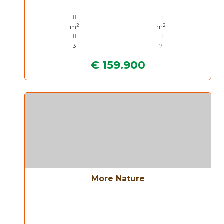
2
2
m
m
3
?
€ 159.900
More Nature