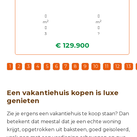
2
2
m
m
3
?
€ 129.900
1
2
3
4
5
6
7
8
9
10
11
12
13
Een vakantiehuis kopen is luxe
genieten
Zie je ergens een vakantiehuis te koop staan? Dan
betekent dat meestal dat je een echte woning
krijgt, opgetrokken uit baksteen, goed geïsoleerd,