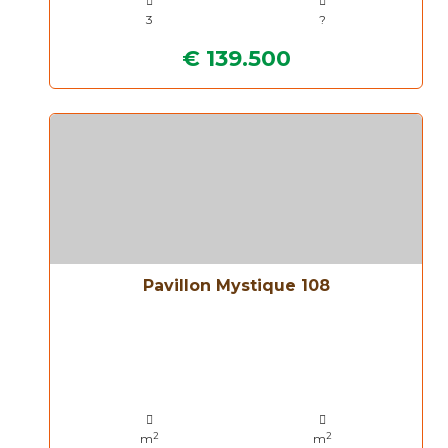
3
?
€ 139.500
Pavillon Mystique 108
2
2
m
m