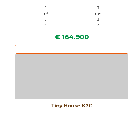
2
2
m
m
3
?
€ 164.900
Tiny House K2C