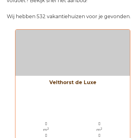
voldoet? Bekijk snel het aanbod!
Wij hebben 532 vakantiehuizen voor je gevonden.
Velthorst de Luxe
2
2
m
m