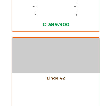
2
2
m
m
6
?
€ 389.900
Linde 42