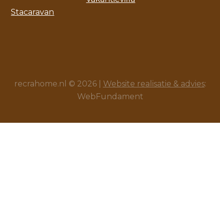
Stacaravan
recrahome.nl © 2026 |
Website realisatie & advies
:
WebFundament