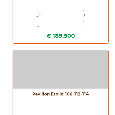
2
2
m
m
4
?
€ 189.500
Pavillon Etoile 106-112-114