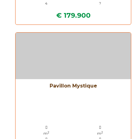
4
?
€ 179.900
Pavillon Mystique
2
2
m
m