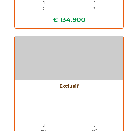
3
?
€ 134.900
Exclusif
2
2
m
m