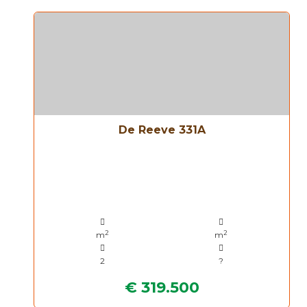
De Reeve 331A
2
2
m
m
2
?
€ 319.500