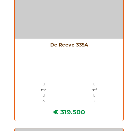
De Reeve 335A
2
2
m
m
3
?
€ 319.500