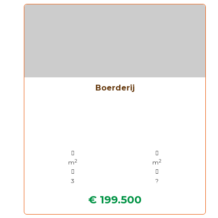
Boerderij
2
2
m
m
3
?
€ 199.500