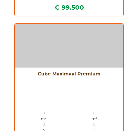
€ 99.500
Cube Maximaal Premium
2
2
m
m
3
?