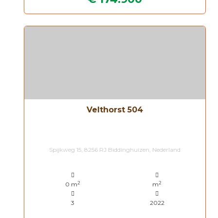
Velthorst 504
Spijkweg 15, 8256 RJ Biddinghuizen, Nederland
2
2
0 m
m
3
2022