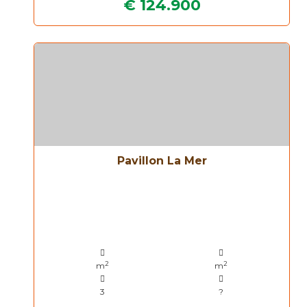
€ 124.900
Pavillon La Mer
2
2
m
m
3
?