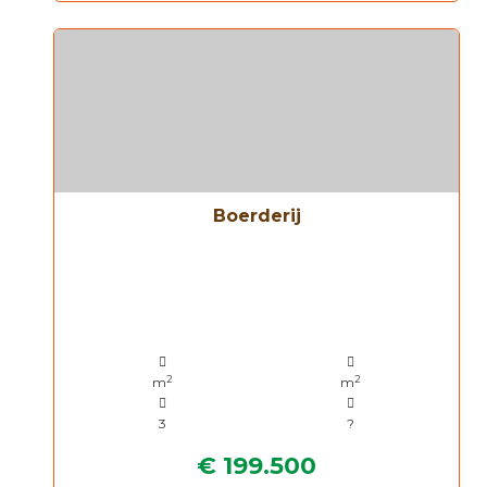
Boerderij
2
2
m
m
3
?
€ 199.500