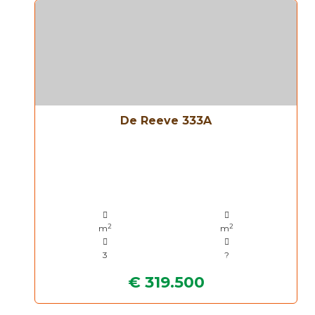
De Reeve 333A
2
2
m
m
3
?
€ 319.500