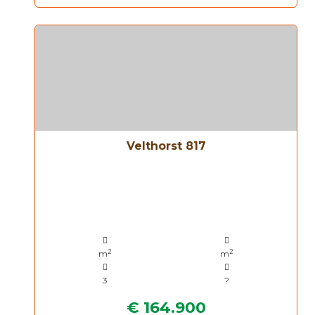
Velthorst 817
2
2
m
m
3
?
€ 164.900