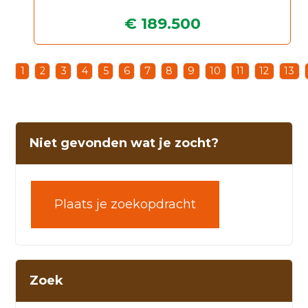
€ 189.500
1
2
3
4
5
6
7
8
9
10
11
12
13
Niet gevonden wat je zocht?
Plaats je zoekopdracht
Zoek