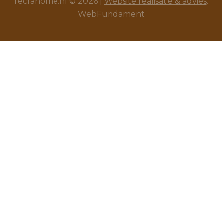
recrahome.nl © 2026 |
Website realisatie & advies
:
WebFundament