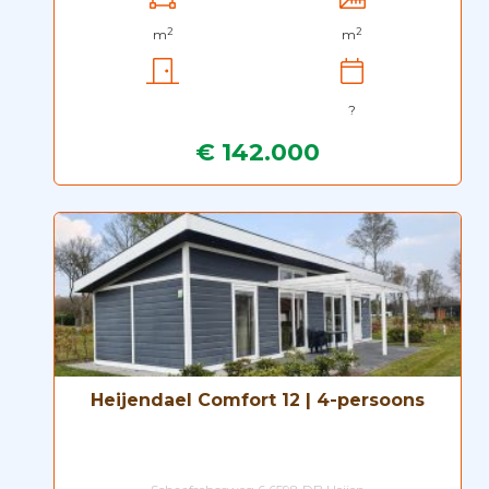
2
2
m
m
?
€ 142.000
Heijendael Comfort 12 | 4-persoons