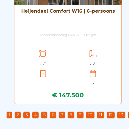
Heijendael Comfort W16 | 6-persoons
Schaafsebosweg 6 6598 DB Heijen
2
2
m
m
?
€ 147.500
1
2
3
4
5
6
7
8
9
10
11
12
13