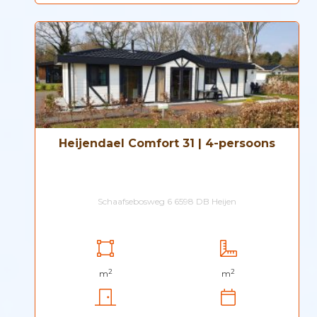
Heijendael Comfort 31 | 4-persoons
Schaafsebosweg 6 6598 DB Heijen
2
2
m
m