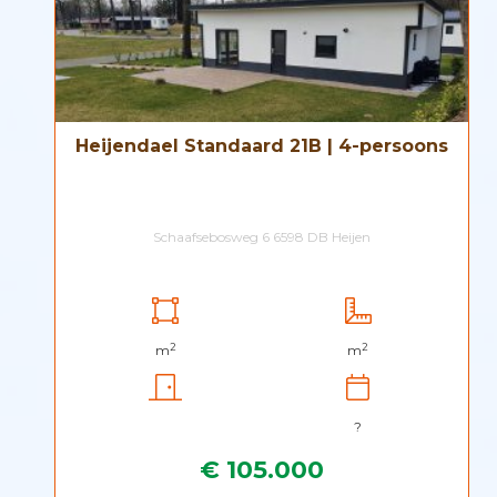
Heijendael Standaard 21B | 4-persoons
Schaafsebosweg 6 6598 DB Heijen
2
2
m
m
?
€ 105.000