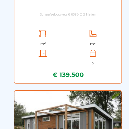
Schaafsebosweg 6 6598 DB Heijen
2
2
m
m
?
€ 139.500