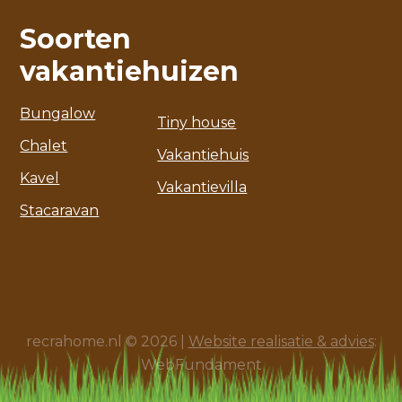
Soorten
vakantiehuizen
Bungalow
Tiny house
Chalet
Vakantiehuis
Kavel
Vakantievilla
Stacaravan
recrahome.nl © 2026 |
Website realisatie & advies
:
WebFundament