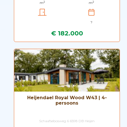
2
2
m
m
?
€ 182.000
Heijendael Royal Wood W43 | 4-
persoons
Schaafsebosweg 6 6598 DB Heijen