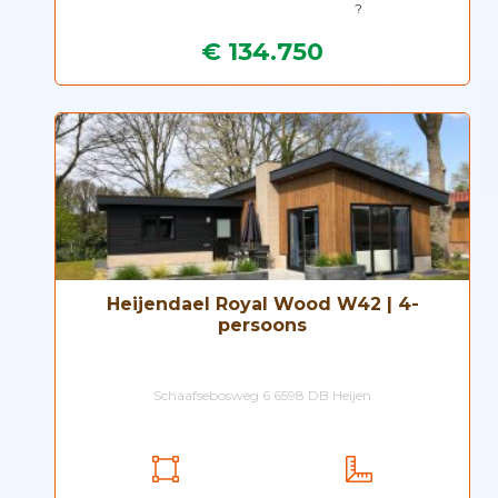
?
€ 134.750
Heijendael Royal Wood W42 | 4-
persoons
Schaafsebosweg 6 6598 DB Heijen