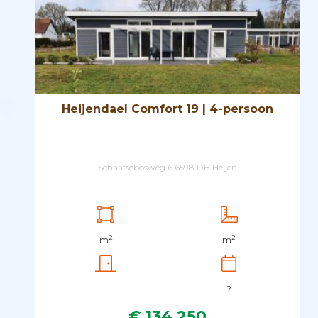
Heijendael Comfort 19 | 4-persoon
Schaafsebosweg 6 6598 DB Heijen
2
2
m
m
?
€ 134.250