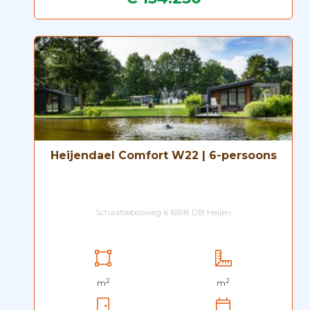
Heijendael Comfort W22 | 6-persoons
Schaafsebosweg 6 6598 DB Heijen
2
2
m
m