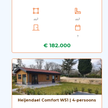
2
2
m
m
?
€ 182.000
Heijendael Comfort W51 | 4-persoons