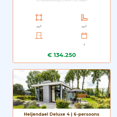
Schaafsebosweg 6 6598 DB Heijen
2
2
m
m
?
€ 134.250
Heijendael Deluxe 4 | 6-persoons