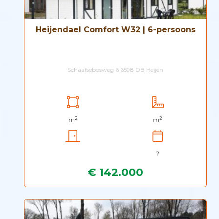
Heijendael Comfort W32 | 6-persoons
Schaafsebosweg 6 6598 DB Heijen
2
2
m
m
?
€ 142.000