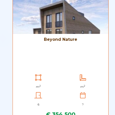
Beyond Nature
2
2
m
m
6
?
€ 354.500