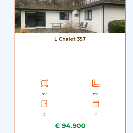
L Chalet 357
2
2
m
m
3
?
€ 94.900