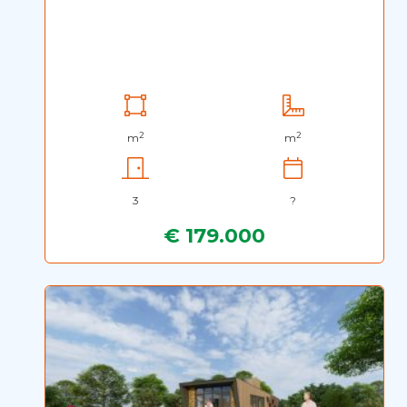
2
2
m
m
3
?
€ 179.000