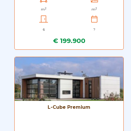
2
2
m
m
6
?
€ 199.900
L-Cube Premium