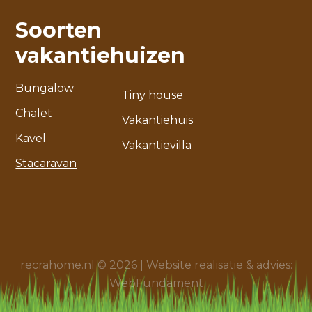
Soorten
vakantiehuizen
Bungalow
Tiny house
Chalet
Vakantiehuis
Kavel
Vakantievilla
Stacaravan
recrahome.nl © 2026 |
Website realisatie & advies
:
WebFundament