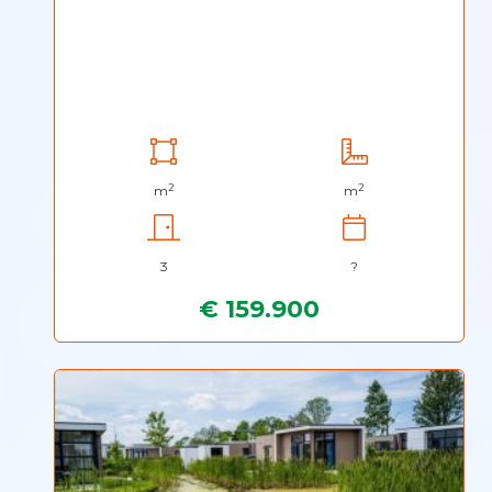
2
2
m
m
3
?
€ 159.900