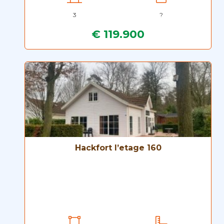
3
?
€ 119.900
Hackfort l’etage 160