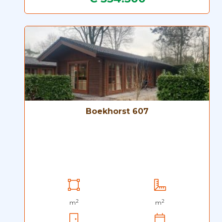
Boekhorst 607
2
2
m
m