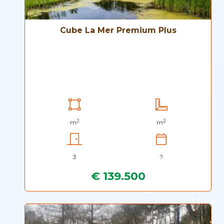
Cube La Mer Premium Plus
2
2
m
m
3
?
€ 139.500