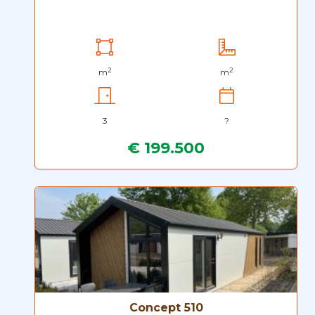
2
2
m
m
3
?
€ 199.500
Concept 510