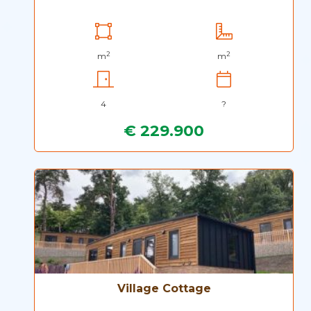
2
2
m
m
4
?
€ 229.900
Village Cottage