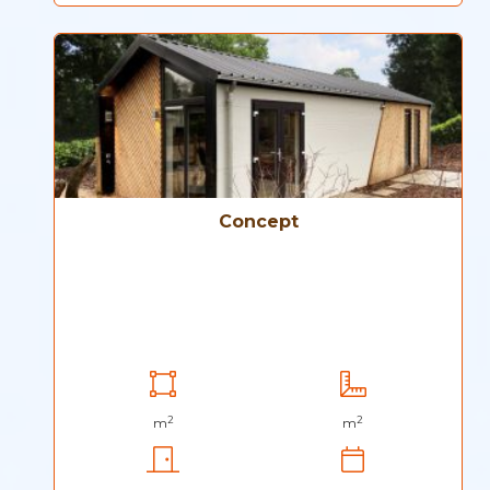
Concept
2
2
m
m