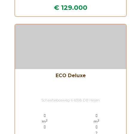
€ 129.000
ECO Deluxe
Schaafsebosweg 6 6598 DB Heijen
2
2
m
m
?