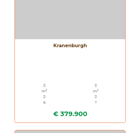
Kranenburgh
2
2
m
m
6
?
€ 379.900