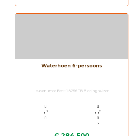
Waterhoen 6-persoons
Leuvenumse Beek 1 8256 TB Biddinghuizen
2
2
m
m
?
€ 284.500