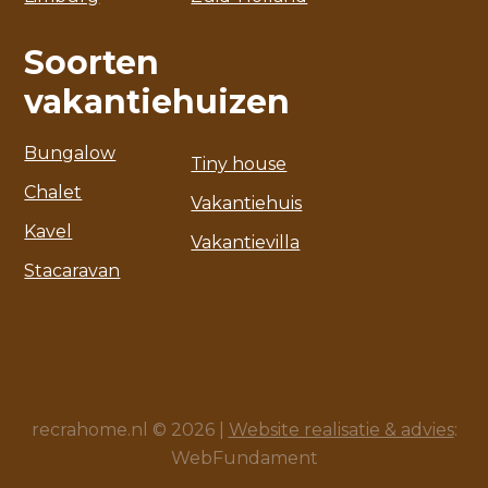
Soorten
vakantiehuizen
Bungalow
Tiny house
Chalet
Vakantiehuis
Kavel
Vakantievilla
Stacaravan
recrahome.nl © 2026 |
Website realisatie & advies
:
WebFundament