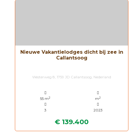
Nieuwe Vakantielodges dicht bij zee in
Callantsoog
Westerweg 8, 1759 JD Callantsoog, Nederland
2
2
55 m
m
3
2023
€ 139.400