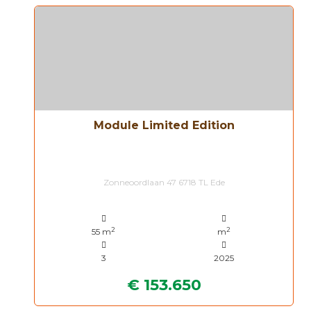
Module Limited Edition
Zonneoordlaan 47 6718 TL Ede
2
2
55 m
m
3
2025
€ 153.650