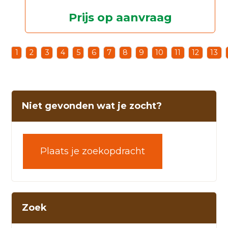
Prijs op aanvraag
1
2
3
4
5
6
7
8
9
10
11
12
13
Niet gevonden wat je zocht?
Plaats je zoekopdracht
Zoek