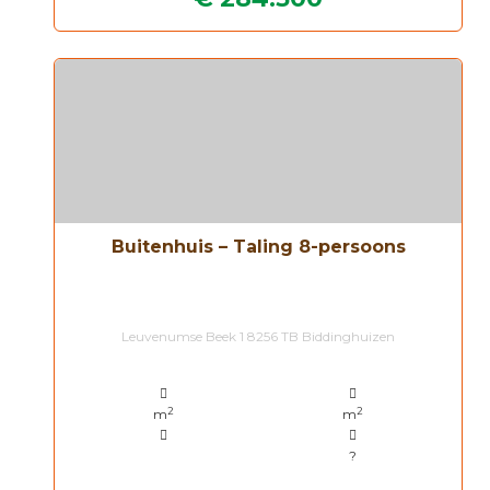
Buitenhuis – Taling 8-persoons
Leuvenumse Beek 1 8256 TB Biddinghuizen
2
2
m
m
?