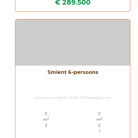
€ 289.500
Smient 6-persoons
Leuvenumse Beek 1 8256 TB Biddinghuizen
2
2
m
m
?