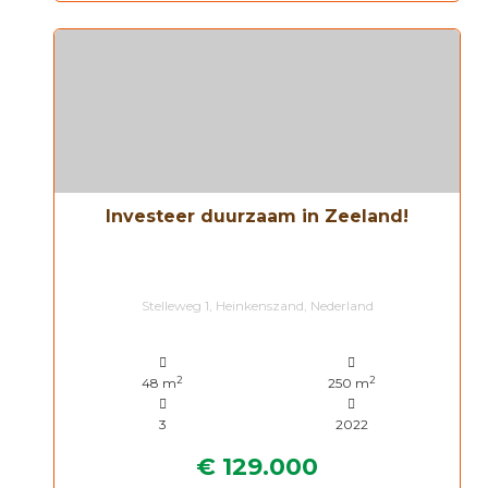
Investeer duurzaam in Zeeland!
Stelleweg 1, Heinkenszand, Nederland
2
2
48 m
250 m
3
2022
€ 129.000