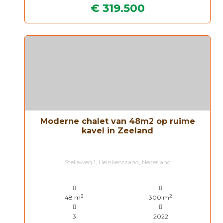
€ 319.500
Moderne chalet van 48m2 op ruime
kavel in Zeeland
Stelleweg 1, Heinkenszand, Nederland
2
2
48 m
300 m
3
2022