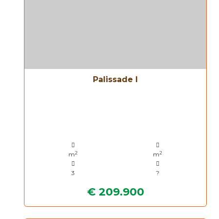
Palissade I
2
2
m
m
3
?
€ 209.900