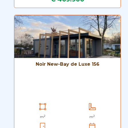
Noir New-Bay de Luxe 156
2
2
m
m