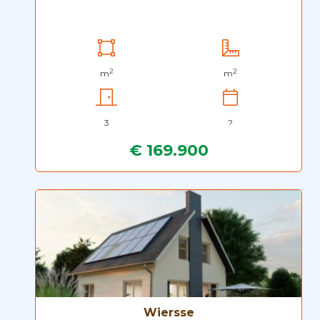
2
2
m
m
3
?
€ 169.900
Wiersse