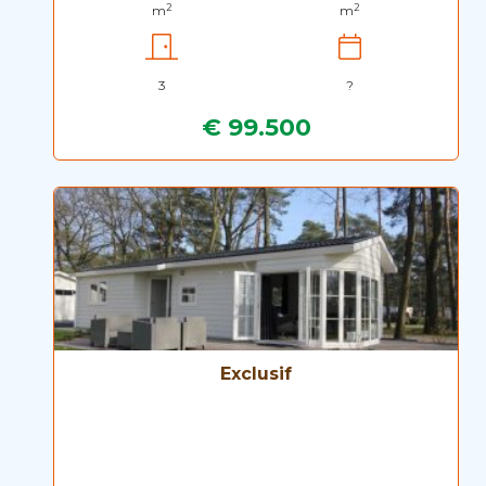
2
2
m
m
3
?
€ 99.500
Exclusif