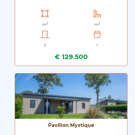
2
2
m
m
3
?
€ 129.500
Pavillon Mystique