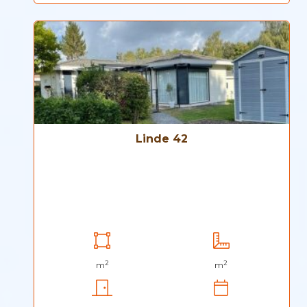
Linde 42
2
2
m
m