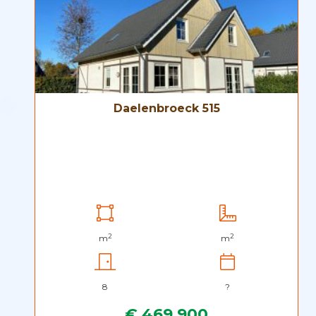
Daelenbroeck 515
2
2
m
m
8
?
€ 469.900