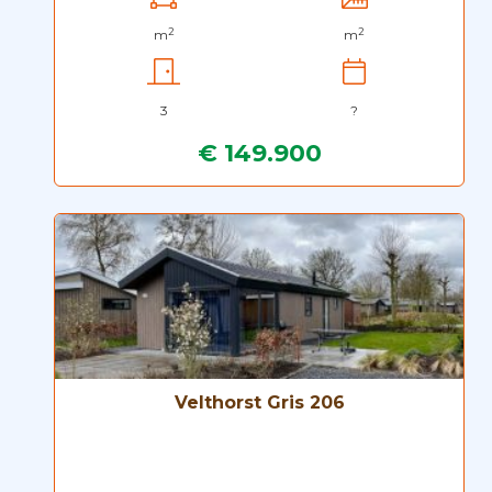
2
2
m
m
3
?
€ 149.900
Velthorst Gris 206