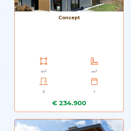
Concept
2
2
m
m
3
?
€ 234.900