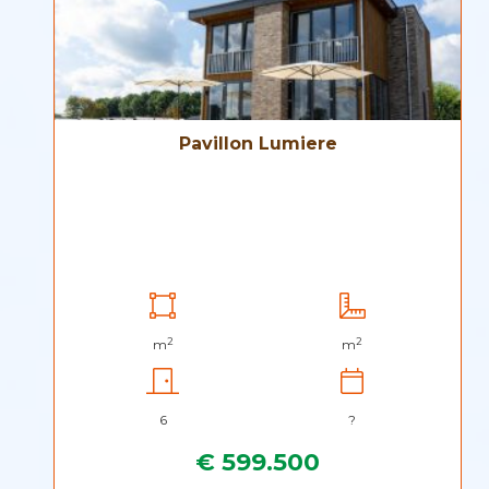
Pavillon Lumiere
2
2
m
m
6
?
€ 599.500