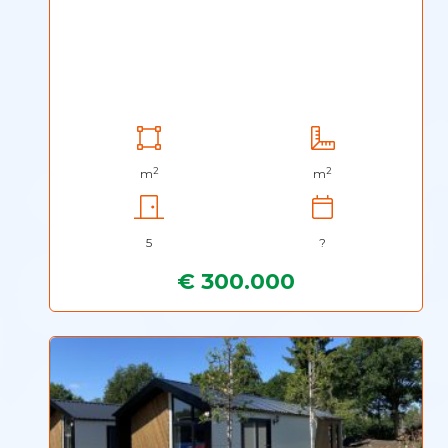
2
2
m
m
5
?
€ 300.000