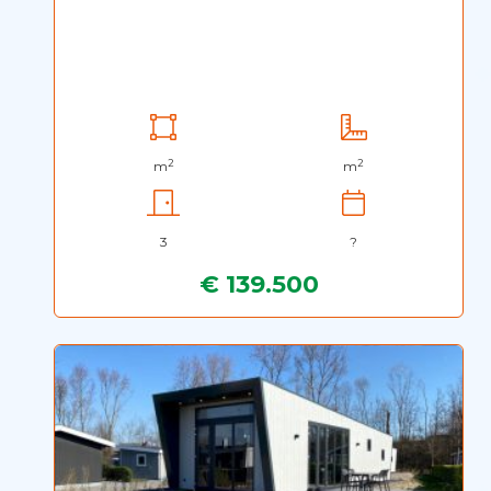
2
2
m
m
3
?
€ 139.500