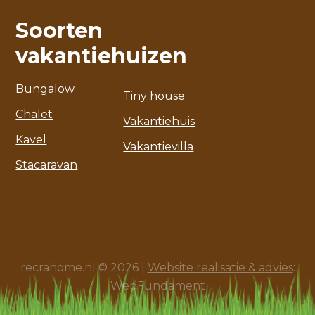
Soorten
vakantiehuizen
Bungalow
Tiny house
Chalet
Vakantiehuis
Kavel
Vakantievilla
Stacaravan
recrahome.nl © 2026 |
Website realisatie & advies
:
WebFundament