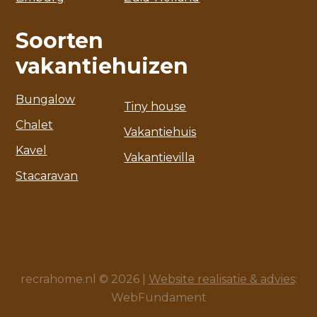
Soorten
vakantiehuizen
Bungalow
Tiny house
Chalet
Vakantiehuis
Kavel
Vakantievilla
Stacaravan
recrahome.nl © 2026 |
Website realisatie & advies
:
WebFundament