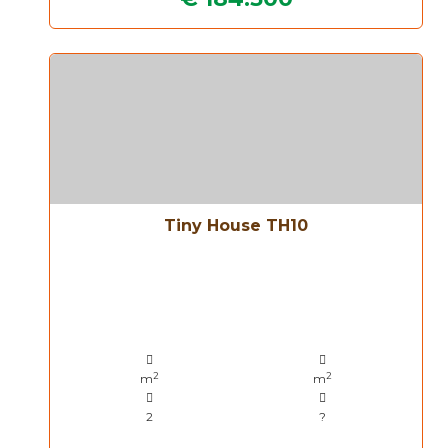
Tiny House TH10
2
2
m
m
2
?