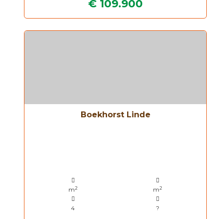
€ 109.900
Boekhorst Linde
2
2
m
m
4
?