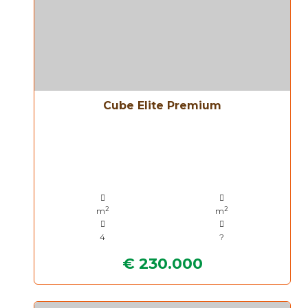
Cube Elite Premium
2
2
m
m
4
?
€ 230.000