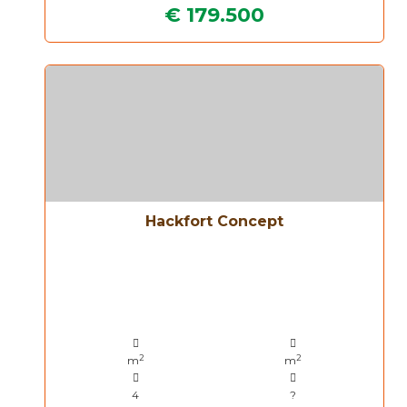
€ 179.500
Hackfort Concept
2
2
m
m
4
?