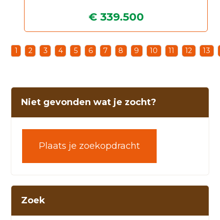
€ 339.500
1
2
3
4
5
6
7
8
9
10
11
12
13
Niet gevonden wat je zocht?
Plaats je zoekopdracht
Zoek