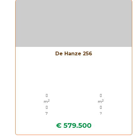
De Hanze 256
2
2
m
m
7
?
€ 579.500