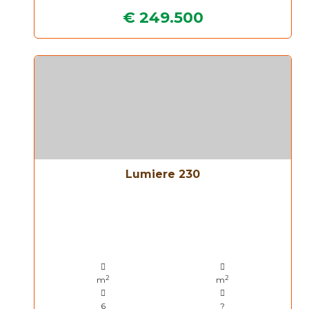
€ 249.500
Lumiere 230
2
2
m
m
6
?