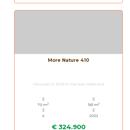
More Nature 410
Flevoweg 90, 8265 PL Kampen, Nederland
2
2
70 m
361 m
4
2022
€ 324.900