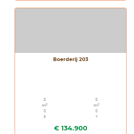
Boerderij 203
2
2
m
m
3
?
€ 134.900