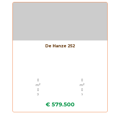
De Hanze 252
2
2
m
m
7
?
€ 579.500