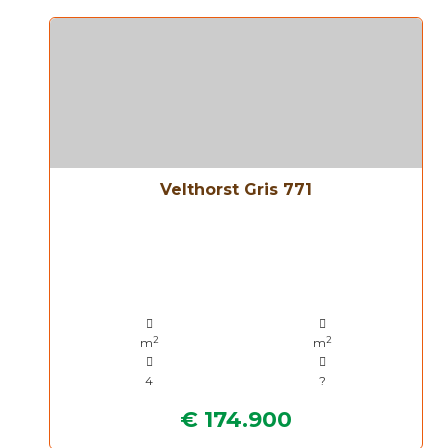
Velthorst Gris 771
2
2
m
m
4
?
€ 174.900